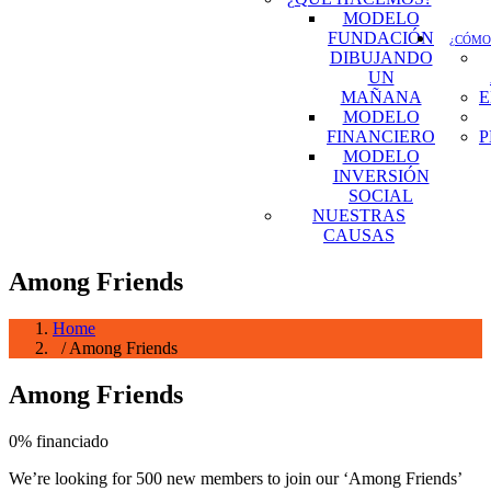
MODELO
FUNDACIÓN
¿CÓMO
DIBUJANDO
UN
MAÑANA
E
MODELO
FINANCIERO
P
MODELO
INVERSIÓN
SOCIAL
NUESTRAS
CAUSAS
Among Friends
Home
/ Among Friends
Among Friends
0%
financiado
We’re looking for 500 new members to join our ‘Among Friends’