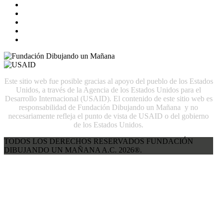
Este sitio web fue posible gracias al apoyo del pueblo de los Estados
Unidos, a través de la Agencia de los Estados Unidos para el
Desarrollo Internacional (USAID). El contenido de este sitio web es
responsabilidad de Fundación Dibujando un Mañana y no
necesariamente refleja el punto de vista de USAID o del gobierno
de los Estados Unidos.
TODOS LOS DERECHOS RESERVADOS FUNDACIÓN
DIBUJANDO UN MAÑANA A.C. 2026®.