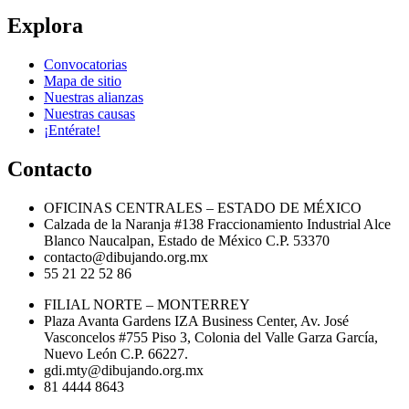
Explora
Next Post
Convocatorias
Mapa de sitio
Nuestras alianzas
Nuestras causas
¡Entérate!
Contacto
OFICINAS CENTRALES – ESTADO DE MÉXICO
Calzada de la Naranja #138 Fraccionamiento Industrial Alce
Blanco Naucalpan, Estado de México C.P. 53370
contacto@dibujando.org.mx
55 21 22 52 86
FILIAL NORTE – MONTERREY
Plaza Avanta Gardens IZA Business Center, Av. José
Vasconcelos #755 Piso 3, Colonia del Valle Garza García,
Nuevo León C.P. 66227.
gdi.mty@dibujando.org.mx
81 4444 8643