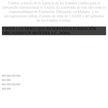
Unidos, a través de la Agencia de los Estados Unidos para el
Desarrollo Internacional (USAID). El contenido de este sitio web es
responsabilidad de Fundación Dibujando un Mañana y no
necesariamente refleja el punto de vista de USAID o del gobierno
de los Estados Unidos.
TODOS LOS DERECHOS RESERVADOS FUNDACIÓN
DIBUJANDO UN MAÑANA A.C. 2026®.