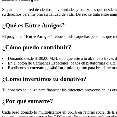
Se parte de una red de cientos de voluntades y corazones que desde ha
su derechos para mejorar su calidad de vida. De eso se trata entre ami
¿Qué es Entre Amigos?
El programa
"Entre Amigos"
reúne a todas aquellas personas que m
¿Cómo puedo contribuir?
Donando desde $100.00 M.N. o lo que esté a tu alcance a través de
En el botón de Campañas Especiales, pagos en plataformas digital
Escríbenos a
entreamigos@dibujando.org.mx
para brindarte más
¿Cómo invertimos tu donativo?
Tu donativo se utiliza para financiar los diferentes proyectos de las 
¿Por qué sumarte?
Cada peso donado lo multiplicamos en $6.16 en retorno social de la i
seguras y transparentes; y a las OSC a ser eficientes y sostenibles; al