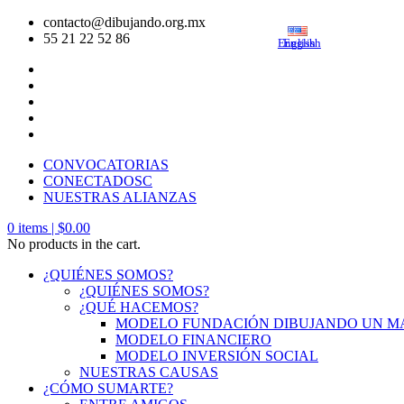
contacto@dibujando.org.mx
55 21 22 52 86
English
English
CONVOCATORIAS
CONECTADOSC
NUESTRAS ALIANZAS
0
items |
$
0.00
No products in the cart.
¿QUIÉNES SOMOS?
¿QUIÉNES SOMOS?
¿QUÉ HACEMOS?
MODELO FUNDACIÓN DIBUJANDO UN 
MODELO FINANCIERO
MODELO INVERSIÓN SOCIAL
NUESTRAS CAUSAS
¿CÓMO SUMARTE?