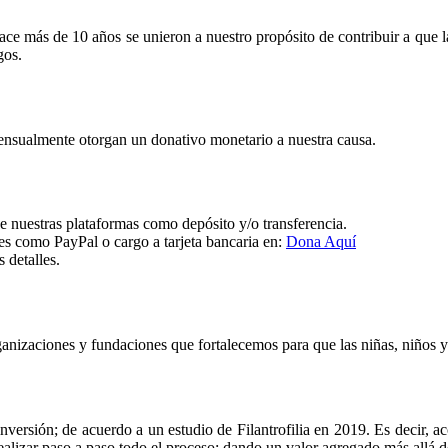
ce más de 10 años se unieron a nuestro propósito de contribuir a que la
gos.
ensualmente otorgan un donativo monetario a nuestra causa.
 nuestras plataformas como depósito y/o transferencia.
es como PayPal o cargo a tarjeta bancaria en:
Dona Aquí
 detalles.
organizaciones y fundaciones que fortalecemos para que las niñas, niños
nversión; de acuerdo a un estudio de Filantrofilia en 2019. Es decir, a
 realizar paso a paso todo el proceso; dando un valor agregado más allá d