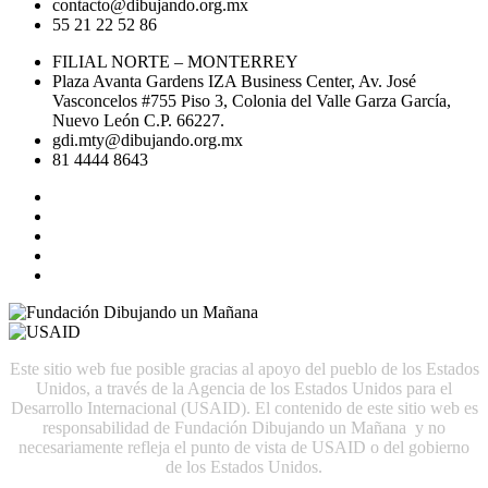
contacto@dibujando.org.mx
55 21 22 52 86
FILIAL NORTE – MONTERREY
Plaza Avanta Gardens IZA Business Center, Av. José
Vasconcelos #755 Piso 3, Colonia del Valle Garza García,
Nuevo León C.P. 66227.
gdi.mty@dibujando.org.mx
81 4444 8643
Este sitio web fue posible gracias al apoyo del pueblo de los Estados
Unidos, a través de la Agencia de los Estados Unidos para el
Desarrollo Internacional (USAID). El contenido de este sitio web es
responsabilidad de Fundación Dibujando un Mañana y no
necesariamente refleja el punto de vista de USAID o del gobierno
de los Estados Unidos.