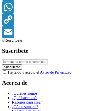
LinkedIn
WhatsApp
Copy
Link
Email
Suscríbete
He leído y acepto el
Aviso de Privacidad
Acerca de
¿Quiénes somos?
¿Qué hacemos?
Razones para creer
¿Cómo sumarte?