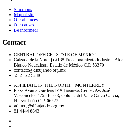
Next Post
Summons
Map of site
Our alliances
Our causes
Be informed!
Contact
CENTRAL OFFICE– STATE OF MEXICO
Calzada de la Naranja #138 Fraccionamiento Industrial Alce
Blanco Naucalpan, Estado de México C.P. 53370
contacto@dibujando.org.mx
55 21 22 52 86
AFFILIATE IN THE NORTH – MONTERREY
Plaza Avanta Gardens IZA Business Center, Av. José
Vasconcelos #755 Piso 3, Colonia del Valle Garza García,
Nuevo León C.P. 66227.
gdi.mty@dibujando.org.mx
81 4444 8643