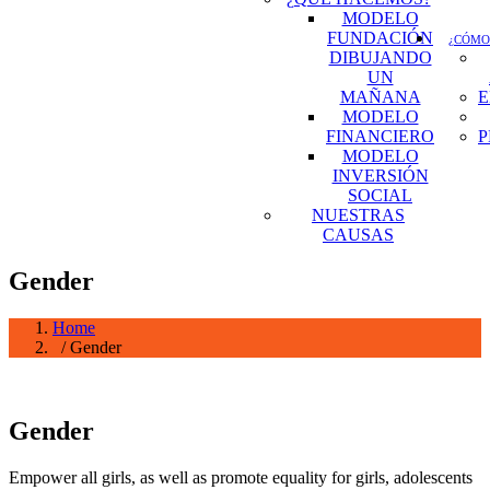
MODELO
FUNDACIÓN
¿CÓMO
DIBUJANDO
UN
MAÑANA
E
MODELO
FINANCIERO
P
MODELO
INVERSIÓN
SOCIAL
NUESTRAS
CAUSAS
Gender
Home
/ Gender
Gender
Empower all girls, as well as promote equality for girls, adolescents