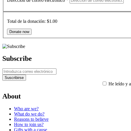
Dirección de correo electrónico
*
Total de la donación:
$1.00
Subscribe
He leído y a
About
Who are we?
What do we do?
Reasons to believe
How to join us?
Gifts with a cause