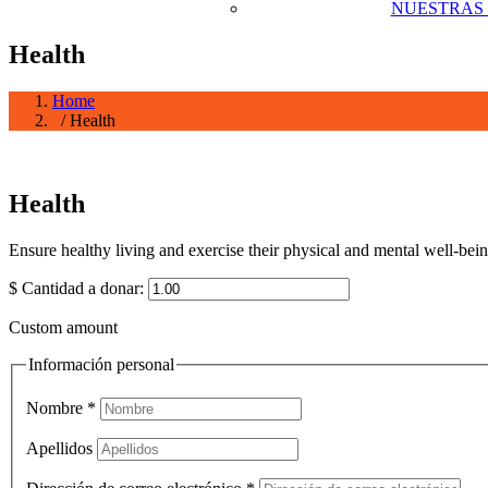
NUESTRAS
Health
Home
/ Health
Health
Ensure healthy living and exercise their physical and mental well-being
$
Cantidad a donar:
Custom amount
Información personal
Nombre
*
Apellidos