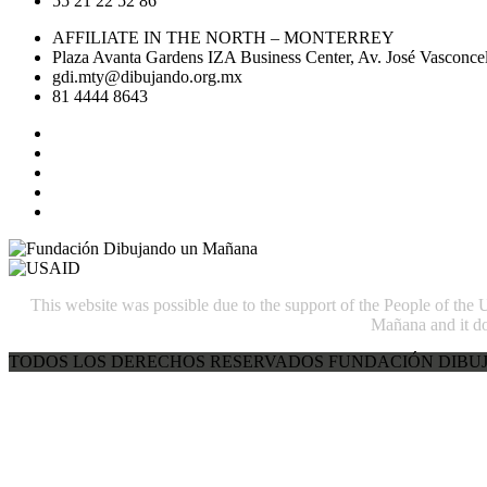
55 21 22 52 86
AFFILIATE IN THE NORTH – MONTERREY
Plaza Avanta Gardens IZA Business Center, Av. José Vasconcel
gdi.mty@dibujando.org.mx
81 4444 8643
This website was possible due to the support of the People of the
Mañana and it do
TODOS LOS DERECHOS RESERVADOS FUNDACIÓN DIBUJ