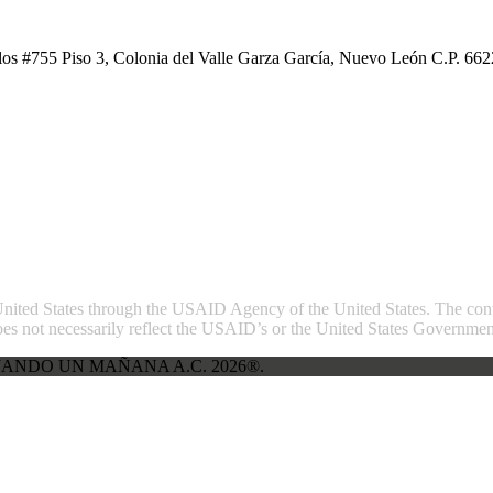
os #755 Piso 3, Colonia del Valle Garza García, Nuevo León C.P. 662
 United States through the USAID Agency of the United States. The conte
es not necessarily reflect the USAID’s or the United States Government
ANDO UN MAÑANA A.C. 2026®.