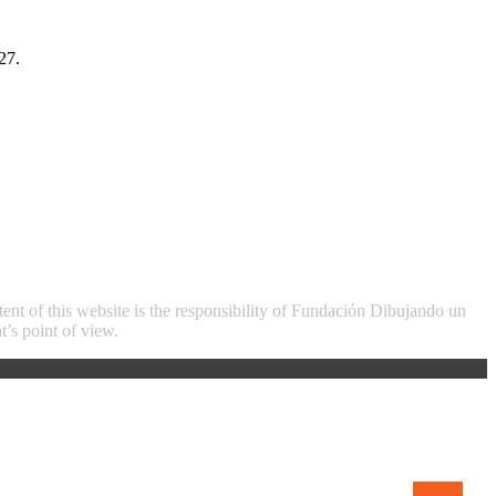
27.
nt of this website is the responsibility of Fundación Dibujando un
’s point of view.