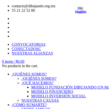
contacto@dibujando.org.mx
55 21 22 52 86
English
English
CONVOCATORIAS
CONECTADOSC
NUESTRAS ALIANZAS
0
items |
$
0.00
No products in the cart.
¿QUIÉNES SOMOS?
¿QUIÉNES SOMOS?
¿QUÉ HACEMOS?
MODELO FUNDACIÓN DIBUJANDO UN 
MODELO FINANCIERO
MODELO INVERSIÓN SOCIAL
NUESTRAS CAUSAS
¿CÓMO SUMARTE?