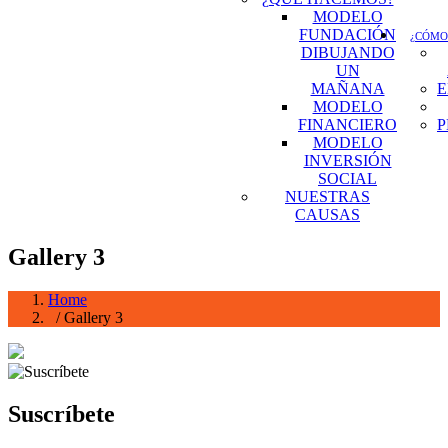
MODELO
FUNDACIÓN
¿CÓMO
DIBUJANDO
UN
MAÑANA
E
MODELO
FINANCIERO
P
MODELO
INVERSIÓN
SOCIAL
NUESTRAS
CAUSAS
Gallery 3
Home
/ Gallery 3
Suscríbete