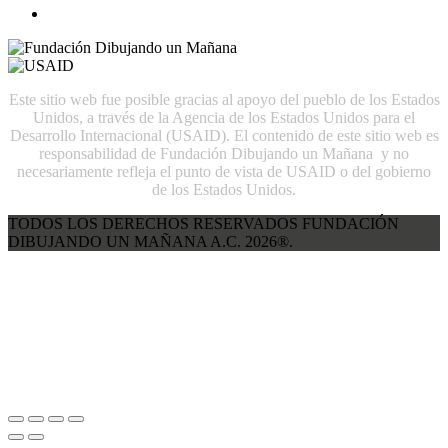
Este sitio web fue posible gracias al apoyo del pueblo de los Estados
Unidos, a través de la Agencia de los Estados Unidos para el
Desarrollo Internacional (USAID). El contenido de este sitio web es
responsabilidad de Fundación Dibujando un Mañana y no
necesariamente refleja el punto de vista de USAID o del gobierno
de los Estados Unidos.
TODOS LOS DERECHOS RESERVADOS FUNDACIÓN
DIBUJANDO UN MAÑANA A.C. 2026®.