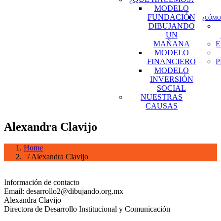
MODELO
FUNDACIÓN
¿CÓMO
DIBUJANDO
UN
MAÑANA
E
MODELO
FINANCIERO
P
MODELO
INVERSIÓN
SOCIAL
NUESTRAS
CAUSAS
Alexandra Clavijo
Home
/ Alexandra Clavijo
Información de contacto
Email: desarrollo2@dibujando.org.mx
Alexandra Clavijo
Directora de Desarrollo Institucional y Comunicación