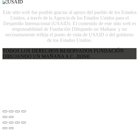
Este sitio web fue posible gracias al apoyo del pueblo de los Estados
Unidos, a través de la Agencia de los Estados Unidos para el
Desarrollo Internacional (USAID). El contenido de este sitio web es
responsabilidad de Fundación Dibujando un Mañana y no
necesariamente refleja el punto de vista de USAID o del gobierno
de los Estados Unidos.
TODOS LOS DERECHOS RESERVADOS FUNDACIÓN
DIBUJANDO UN MAÑANA A.C. 2026®.