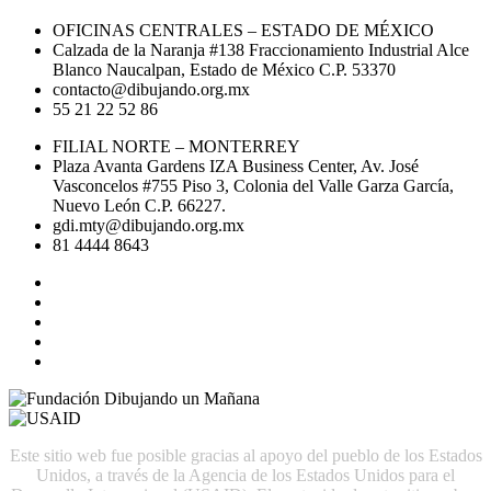
OFICINAS CENTRALES – ESTADO DE MÉXICO
Calzada de la Naranja #138 Fraccionamiento Industrial Alce
Blanco Naucalpan, Estado de México C.P. 53370
contacto@dibujando.org.mx
55 21 22 52 86
FILIAL NORTE – MONTERREY
Plaza Avanta Gardens IZA Business Center, Av. José
Vasconcelos #755 Piso 3, Colonia del Valle Garza García,
Nuevo León C.P. 66227.
gdi.mty@dibujando.org.mx
81 4444 8643
Este sitio web fue posible gracias al apoyo del pueblo de los Estados
Unidos, a través de la Agencia de los Estados Unidos para el