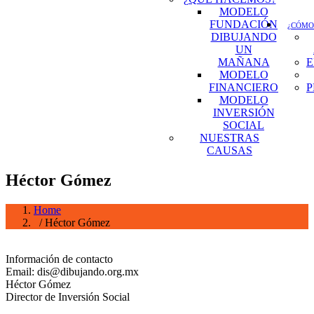
MODELO
FUNDACIÓN
¿CÓMO
DIBUJANDO
UN
MAÑANA
E
MODELO
FINANCIERO
P
MODELO
INVERSIÓN
SOCIAL
NUESTRAS
CAUSAS
Héctor Gómez
Home
/ Héctor Gómez
Información de contacto
Email: dis@dibujando.org.mx
Héctor Gómez
Director de Inversión Social