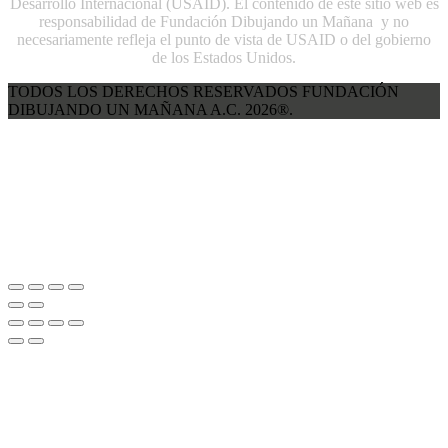
Desarrollo Internacional (USAID). El contenido de este sitio web es
responsabilidad de Fundación Dibujando un Mañana y no
necesariamente refleja el punto de vista de USAID o del gobierno
de los Estados Unidos.
TODOS LOS DERECHOS RESERVADOS FUNDACIÓN
DIBUJANDO UN MAÑANA A.C. 2026®.