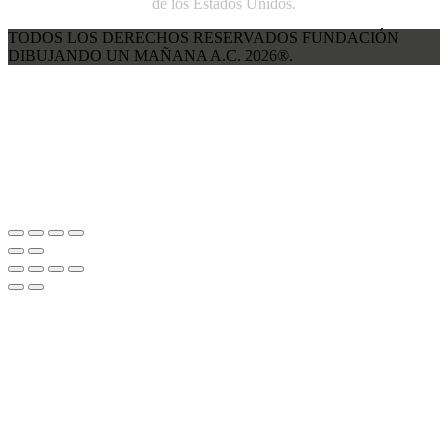
de los Estados Unidos.
TODOS LOS DERECHOS RESERVADOS FUNDACIÓN
DIBUJANDO UN MAÑANA A.C. 2026®.