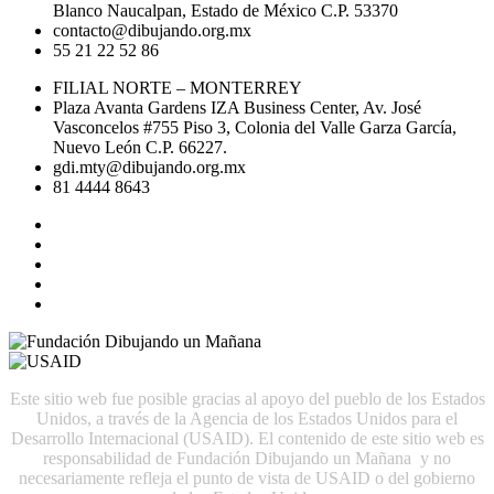
Blanco Naucalpan, Estado de México C.P. 53370
contacto@dibujando.org.mx
55 21 22 52 86
FILIAL NORTE – MONTERREY
Plaza Avanta Gardens IZA Business Center, Av. José
Vasconcelos #755 Piso 3, Colonia del Valle Garza García,
Nuevo León C.P. 66227.
gdi.mty@dibujando.org.mx
81 4444 8643
Este sitio web fue posible gracias al apoyo del pueblo de los Estados
Unidos, a través de la Agencia de los Estados Unidos para el
Desarrollo Internacional (USAID). El contenido de este sitio web es
responsabilidad de Fundación Dibujando un Mañana y no
necesariamente refleja el punto de vista de USAID o del gobierno