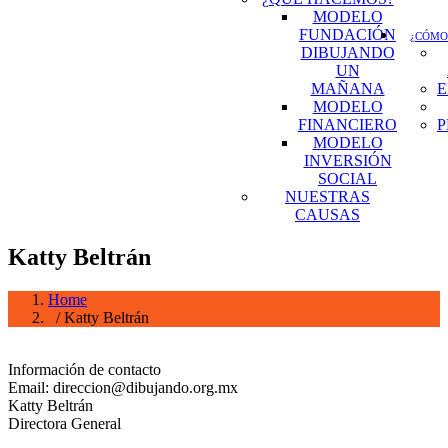
MODELO
FUNDACIÓN
¿CÓMO
DIBUJANDO
UN
MAÑANA
E
MODELO
FINANCIERO
P
MODELO
INVERSIÓN
SOCIAL
NUESTRAS
CAUSAS
Katty Beltrán
Home
/ Katty Beltrán
Información de contacto
Email: direccion@dibujando.org.mx
Katty Beltrán
Directora General