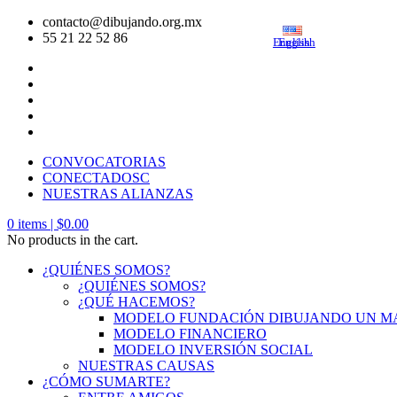
contacto@dibujando.org.mx
55 21 22 52 86
English
English
CONVOCATORIAS
CONECTADOSC
NUESTRAS ALIANZAS
0
items |
$
0.00
No products in the cart.
¿QUIÉNES SOMOS?
¿QUIÉNES SOMOS?
¿QUÉ HACEMOS?
MODELO FUNDACIÓN DIBUJANDO UN 
MODELO FINANCIERO
MODELO INVERSIÓN SOCIAL
NUESTRAS CAUSAS
¿CÓMO SUMARTE?