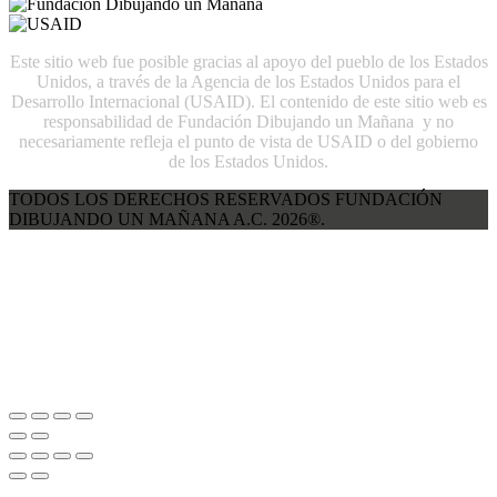
Este sitio web fue posible gracias al apoyo del pueblo de los Estados
Unidos, a través de la Agencia de los Estados Unidos para el
Desarrollo Internacional (USAID). El contenido de este sitio web es
responsabilidad de Fundación Dibujando un Mañana y no
necesariamente refleja el punto de vista de USAID o del gobierno
de los Estados Unidos.
TODOS LOS DERECHOS RESERVADOS FUNDACIÓN
DIBUJANDO UN MAÑANA A.C. 2026®.