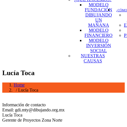
MODELO
FUNDACIÓN
¿CÓMO
DIBUJANDO
UN
MAÑANA
E
MODELO
FINANCIERO
P
MODELO
INVERSIÓN
SOCIAL
NUESTRAS
CAUSAS
Lucía Toca
Home
/ Lucía Toca
Información de contacto
Email: gdi.mty@dibujando.org.mx
Lucía Toca
Gerente de Proyectos Zona Norte