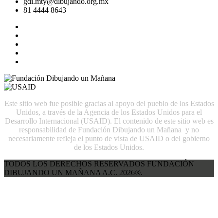
gdi.mty@dibujando.org.mx
81 4444 8643
Este sitio web fue posible gracias al apoyo del pueblo de los Estados
Unidos, a través de la Agencia de los Estados Unidos para el
Desarrollo Internacional (USAID). El contenido de este sitio web es
responsabilidad de Fundación Dibujando un Mañana y no
necesariamente refleja el punto de vista de USAID o del gobierno
de los Estados Unidos.
TODOS LOS DERECHOS RESERVADOS FUNDACIÓN
DIBUJANDO UN MAÑANA A.C. 2026®.