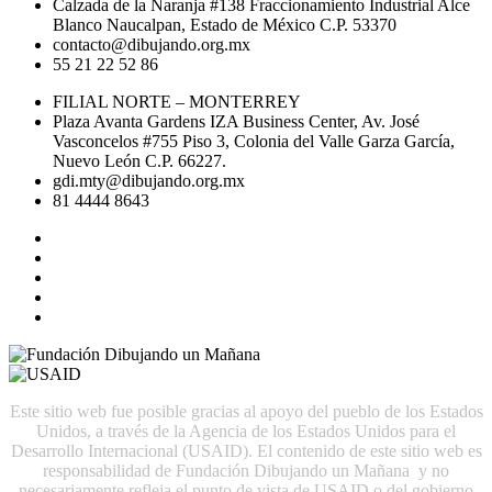
Calzada de la Naranja #138 Fraccionamiento Industrial Alce
Blanco Naucalpan, Estado de México C.P. 53370
contacto@dibujando.org.mx
55 21 22 52 86
FILIAL NORTE – MONTERREY
Plaza Avanta Gardens IZA Business Center, Av. José
Vasconcelos #755 Piso 3, Colonia del Valle Garza García,
Nuevo León C.P. 66227.
gdi.mty@dibujando.org.mx
81 4444 8643
Este sitio web fue posible gracias al apoyo del pueblo de los Estados
Unidos, a través de la Agencia de los Estados Unidos para el
Desarrollo Internacional (USAID). El contenido de este sitio web es
responsabilidad de Fundación Dibujando un Mañana y no
necesariamente refleja el punto de vista de USAID o del gobierno