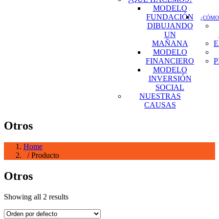
MODELO
FUNDACIÓN
¿CÓMO
DIBUJANDO
UN
MAÑANA
E
MODELO
FINANCIERO
P
MODELO
INVERSIÓN
SOCIAL
NUESTRAS
CAUSAS
Otros
Home
/ Producto
Otros
Showing all 2 results