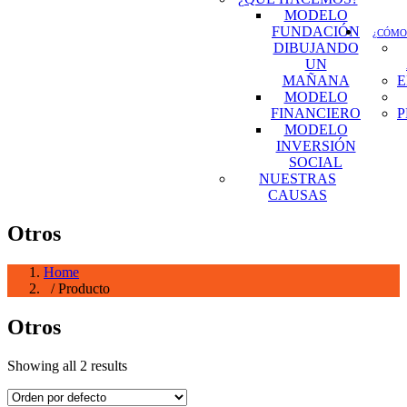
MODELO
FUNDACIÓN
¿CÓMO
DIBUJANDO
UN
MAÑANA
E
MODELO
FINANCIERO
P
MODELO
INVERSIÓN
SOCIAL
NUESTRAS
CAUSAS
Otros
Home
/ Producto
Otros
Showing all 2 results