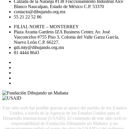
Calzada de la Naranja #138 Fraccionamiento Industrial Alce
Blanco Naucalpan, Estado de México C.P. 53370
contacto@dibujando.org.mx
55 21 22 52 86
FILIAL NORTE – MONTERREY
Plaza Avanta Gardens IZA Business Center, Av. José
Vasconcelos #755 Piso 3, Colonia del Valle Garza García,
Nuevo León C.P. 66227.
gdi.mty@dibujando.org.mx
81 4444 8643
Este sitio web fue posible gracias al apoyo del pueblo de los Estados
Unidos, a través de la Agencia de los Estados Unidos para el
Desarrollo Internacional (USAID). El contenido de este sitio web es
responsabilidad de Fundación Dibujando un Mañana y no
necesariamente refleja el punto de vista de USAID o del gobierno