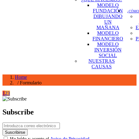
MODELO
FUNDACIÓN
¿CÓMO
DIBUJANDO
UN
MAÑANA
E
MODELO
FINANCIERO
P
MODELO
INVERSIÓN
SOCIAL
NUESTRAS
CAUSAS
Home
/ Formulario
1
2
3
Subscribe
He leído y acepto el
Aviso de Privacidad