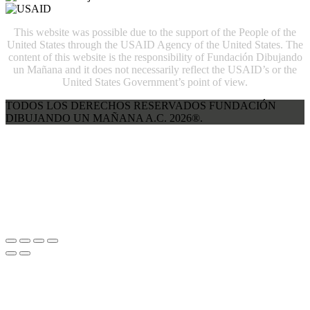
This website was possible due to the support of the People of the
United States through the USAID Agency of the United States. The
content of this website is the responsibility of Fundación Dibujando
un Mañana and it does not necessarily reflect the USAID’s or the
United States Government’s point of view.
TODOS LOS DERECHOS RESERVADOS FUNDACIÓN
DIBUJANDO UN MAÑANA A.C. 2026®.