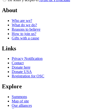
About
Who are we?
What do we do?
Reasons to believe
How to join us?
Gifts with a cause
Links
Privacy Notification
Contact
Donate here
Donate USA
Registration for OSC
Explore
Summons
Map of site
Our alliances