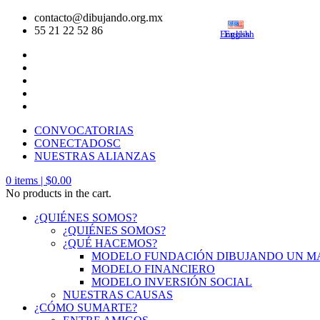
contacto@dibujando.org.mx
55 21 22 52 86
English
English
CONVOCATORIAS
CONECTADOSC
NUESTRAS ALIANZAS
0
items |
$
0.00
No products in the cart.
¿QUIÉNES SOMOS?
¿QUIÉNES SOMOS?
¿QUÉ HACEMOS?
MODELO FUNDACIÓN DIBUJANDO UN 
MODELO FINANCIERO
MODELO INVERSIÓN SOCIAL
NUESTRAS CAUSAS
¿CÓMO SUMARTE?