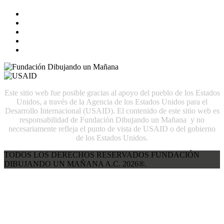
Este sitio web fue posible gracias al apoyo del pueblo de los Estados
Unidos, a través de la Agencia de los Estados Unidos para el
Desarrollo Internacional (USAID). El contenido de este sitio web es
responsabilidad de Fundación Dibujando un Mañana y no
necesariamente refleja el punto de vista de USAID o del gobierno
de los Estados Unidos.
TODOS LOS DERECHOS RESERVADOS FUNDACIÓN
DIBUJANDO UN MAÑANA A.C. 2026®.