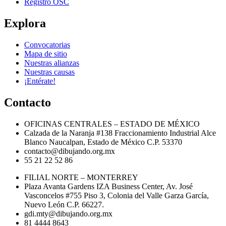
Registro OSC
Explora
Convocatorias
Mapa de sitio
Nuestras alianzas
Nuestras causas
¡Entérate!
Contacto
OFICINAS CENTRALES – ESTADO DE MÉXICO
Calzada de la Naranja #138 Fraccionamiento Industrial Alce
Blanco Naucalpan, Estado de México C.P. 53370
contacto@dibujando.org.mx
55 21 22 52 86
FILIAL NORTE – MONTERREY
Plaza Avanta Gardens IZA Business Center, Av. José
Vasconcelos #755 Piso 3, Colonia del Valle Garza García,
Nuevo León C.P. 66227.
gdi.mty@dibujando.org.mx
81 4444 8643