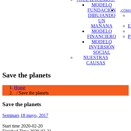
MODELO
FUNDACIÓN
¿CÓMO
DIBUJANDO
UN
MAÑANA
E
MODELO
FINANCIERO
P
MODELO
INVERSIÓN
SOCIAL
NUESTRAS
CAUSAS
Save the planets
Home
/ Save the planets
Save the planets
Seminars
18 mayo, 2017
Start time
2020-02-20