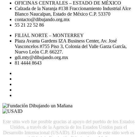
OFICINAS CENTRALES – ESTADO DE MÉXICO
Calzada de la Naranja #138 Fraccionamiento Industrial Alce
Blanco Naucalpan, Estado de México C.P. 53370
contacto@dibujando.org.mx
55 21 22 52 86
FILIAL NORTE – MONTERREY
Plaza Avanta Gardens IZA Business Center, Av. José
Vasconcelos #755 Piso 3, Colonia del Valle Garza García,
Nuevo León C.P. 66227.
gdi.mty@dibujando.org.mx
81 4444 8643
Este sitio web fue posible gracias al apoyo del pueblo de los Estados
Unidos, a través de la Agencia de los Estados Unidos para el
Desarrollo Internacional (USAID). El contenido de este sitio web es