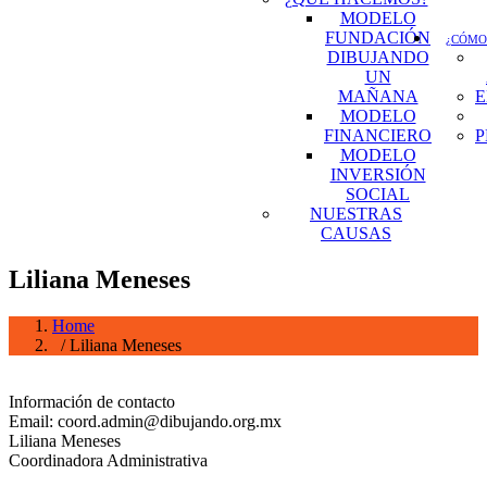
MODELO
FUNDACIÓN
¿CÓMO
DIBUJANDO
UN
MAÑANA
E
MODELO
FINANCIERO
P
MODELO
INVERSIÓN
SOCIAL
NUESTRAS
CAUSAS
Liliana Meneses
Home
/ Liliana Meneses
Información de contacto
Email: coord.admin@dibujando.org.mx
Liliana Meneses
Coordinadora Administrativa