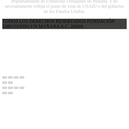
responsabilidad de Fundación Dibujando un Mañana y no
necesariamente refleja el punto de vista de USAID o del gobierno
de los Estados Unidos.
TODOS LOS DERECHOS RESERVADOS FUNDACIÓN
DIBUJANDO UN MAÑANA A.C. 2026®.