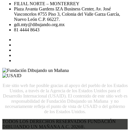
FILIAL NORTE – MONTERREY
Plaza Avanta Gardens IZA Business Center, Av. José
Vasconcelos #755 Piso 3, Colonia del Valle Garza García,
Nuevo León C.P. 66227.
gdi.mty@dibujando.org.mx
81 4444 8643
Este sitio web fue posible gracias al apoyo del pueblo de los Estados
Unidos, a través de la Agencia de los Estados Unidos para el
Desarrollo Internacional (USAID). El contenido de este sitio web es
responsabilidad de Fundación Dibujando un Mañana y no
necesariamente refleja el punto de vista de USAID o del gobierno
de los Estados Unidos.
TODOS LOS DERECHOS RESERVADOS FUNDACIÓN
DIBUJANDO UN MAÑANA A.C. 2026®.