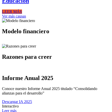
Educación
Lograr una educación inclusiva y de calidad, como herramienta que
LEER MÁS
les permita contar con las competencias necesarias para un
Ver más causas
desarrollo sostenible.
Modelo financiero
Razones para creer
Informe Anual 2025
Conoce nuestro Informe Anual 2025 titulado “Consolidando
alianzas para el desarrollo”
Descargar IA 2025
Interactivo
Leer más