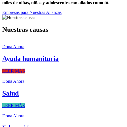
miles de niñas, niños y adolescentes con aliados como tú.
Empresas para Nuestras Alianzas
Nuestras causas
Dona Ahora
Ayuda humanitaria
Brindar respuesta a emergencias a través de la ayuda humanitaria a
LEER MÁS
los afectados por los desastres naturales.
Dona Ahora
Salud
Garantizarles una vida sana y ejercer su bienestar físico y mental,
LEER MÁS
mediante la inversión en proyectos de salud y discapacidad.
Dona Ahora