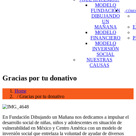
MODELO
FUNDACIÓN
¿CÓMO
DIBUJANDO
UN
MAÑANA
E
MODELO
FINANCIERO
P
MODELO
INVERSIÓN
SOCIAL
NUESTRAS
CAUSAS
Gracias por tu donativo
Home
/ Gracias por tu donativo
En Fundación Dibujando un Mañana nos dedicamos a impulsar el
desarrollo social de niñas, niños y adolescentes en situación de
vulnerabilidad en México y Centro América con un modelo de
inversión social que entrelaza la voluntad de ayudar de diversos