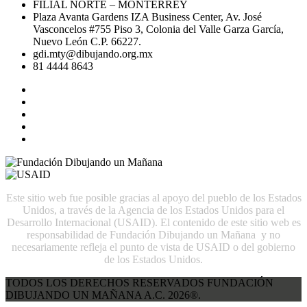
FILIAL NORTE – MONTERREY
Plaza Avanta Gardens IZA Business Center, Av. José
Vasconcelos #755 Piso 3, Colonia del Valle Garza García,
Nuevo León C.P. 66227.
gdi.mty@dibujando.org.mx
81 4444 8643
Este sitio web fue posible gracias al apoyo del pueblo de los Estados
Unidos, a través de la Agencia de los Estados Unidos para el
Desarrollo Internacional (USAID). El contenido de este sitio web es
responsabilidad de Fundación Dibujando un Mañana y no
necesariamente refleja el punto de vista de USAID o del gobierno
de los Estados Unidos.
TODOS LOS DERECHOS RESERVADOS FUNDACIÓN
DIBUJANDO UN MAÑANA A.C. 2026®.