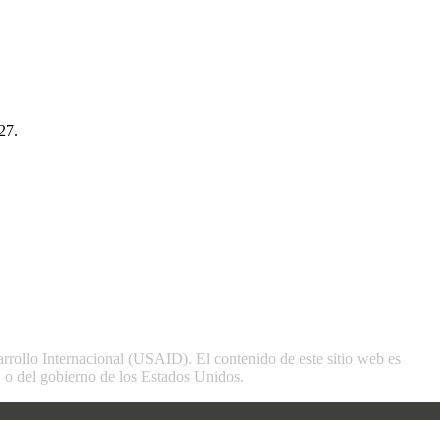
27.
arrollo Internacional (USAID). El contenido de este sitio web es
o del gobierno de los Estados Unidos.