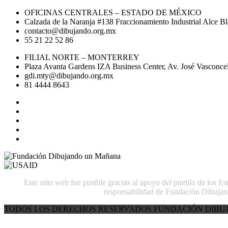
OFICINAS CENTRALES – ESTADO DE MÉXICO
Calzada de la Naranja #138 Fraccionamiento Industrial Alce 
contacto@dibujando.org.mx
55 21 22 52 86
FILIAL NORTE – MONTERREY
Plaza Avanta Gardens IZA Business Center, Av. José Vasconcel
gdi.mty@dibujando.org.mx
81 4444 8643
Este sitio web fue posible gracias al apoyo del pueblo de los E
responsabilidad de Fundación Dibujan
TODOS LOS DERECHOS RESERVADOS FUNDACIÓN DIBUJ