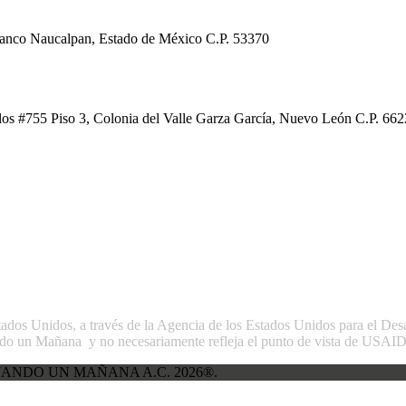
Blanco Naucalpan, Estado de México C.P. 53370
os #755 Piso 3, Colonia del Valle Garza García, Nuevo León C.P. 662
stados Unidos, a través de la Agencia de los Estados Unidos para el Des
do un Mañana y no necesariamente refleja el punto de vista de USAID 
ANDO UN MAÑANA A.C. 2026®.