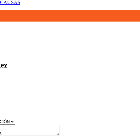
 CAUSAS
nez
ó