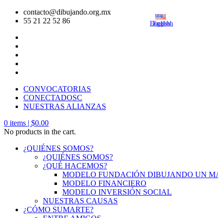
contacto@dibujando.org.mx
55 21 22 52 86
English
English
CONVOCATORIAS
CONECTADOSC
NUESTRAS ALIANZAS
0
items |
$
0.00
No products in the cart.
¿QUIÉNES SOMOS?
¿QUIÉNES SOMOS?
¿QUÉ HACEMOS?
MODELO FUNDACIÓN DIBUJANDO UN 
MODELO FINANCIERO
MODELO INVERSIÓN SOCIAL
NUESTRAS CAUSAS
¿CÓMO SUMARTE?