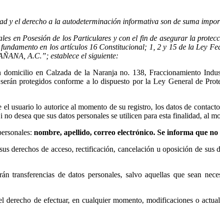
d y el derecho a la autodeterminación informativa son de suma import
s en Posesión de los Particulares y con el fin de asegurar la protecci
n fundamento en los artículos 16 Constitucional; 1, 2 y 15 de la Ley F
A, A.C.”; establece el siguiente:
omicilio en Calzada de la Naranja no. 138, Fraccionamiento Indust
s serán protegidos conforme a lo dispuesto por la Ley General de Pro
 el usuario lo autorice al momento de su registro, los datos de contact
desea que sus datos personales se utilicen para esta finalidad, al mome
 personales:
nombre, apellido, correo electrónico. Se informa que no 
sus derechos de acceso, rectificación, cancelación u oposición de su
rán transferencias de datos personales, salvo aquellas que sean nec
l derecho de efectuar, en cualquier momento, modificaciones o actuali