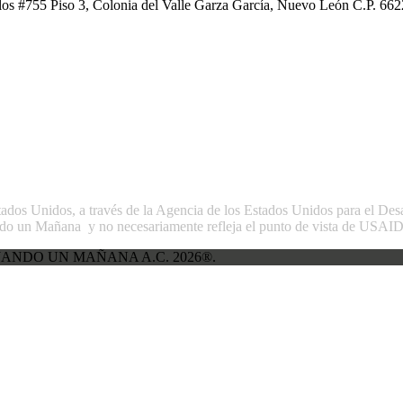
os #755 Piso 3, Colonia del Valle Garza García, Nuevo León C.P. 662
stados Unidos, a través de la Agencia de los Estados Unidos para el Des
do un Mañana y no necesariamente refleja el punto de vista de USAID 
ANDO UN MAÑANA A.C. 2026®.