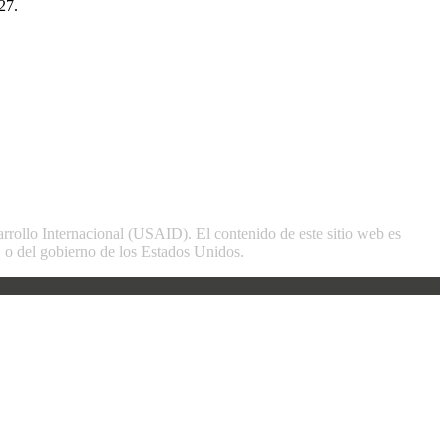
27.
arrollo Internacional (USAID). El contenido de este sitio web es
o del gobierno de los Estados Unidos.