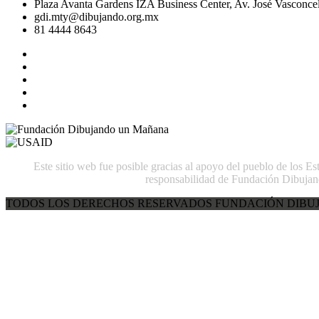
Plaza Avanta Gardens IZA Business Center, Av. José Vasconcel
gdi.mty@dibujando.org.mx
81 4444 8643
Este sitio web fue posible gracias al apoyo del pueblo de los E
responsabilidad de Fundación Dibujan
TODOS LOS DERECHOS RESERVADOS FUNDACIÓN DIBUJ