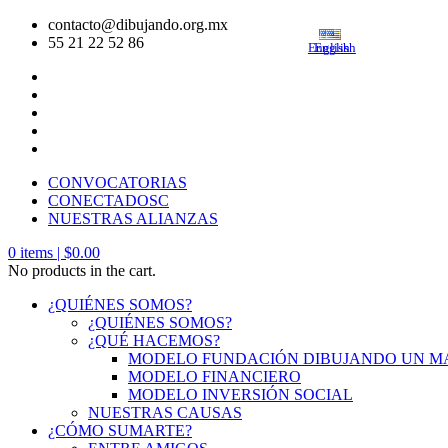
contacto@dibujando.org.mx
55 21 22 52 86
English
English
CONVOCATORIAS
CONECTADOSC
NUESTRAS ALIANZAS
0
items |
$
0.00
No products in the cart.
¿QUIÉNES SOMOS?
¿QUIÉNES SOMOS?
¿QUÉ HACEMOS?
MODELO FUNDACIÓN DIBUJANDO UN 
MODELO FINANCIERO
MODELO INVERSIÓN SOCIAL
NUESTRAS CAUSAS
¿CÓMO SUMARTE?