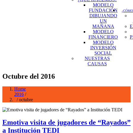
MODELO
FUNDACIÓN
¿CÓMO
DIBUJANDO
UN
MAÑANA
E
MODELO
FINANCIERO
P
MODELO
INVERSIÓN
SOCIAL
NUESTRAS
CAUSAS
Octubre del 2016
Home
2016
/
/ octubre
Emotiva visita de jugadores de “Rayados”
a Institución TEDI