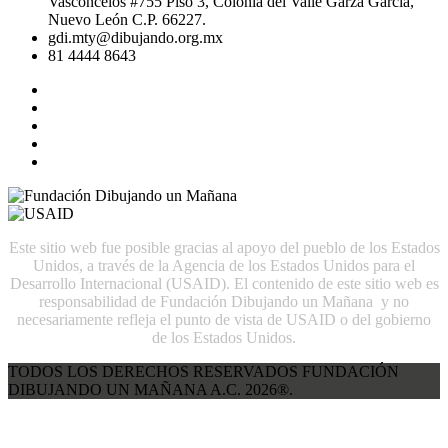
Vasconcelos #755 Piso 3, Colonia del Valle Garza García,
Nuevo León C.P. 66227.
gdi.mty@dibujando.org.mx
81 4444 8643
Este sitio web fue posible gracias al apoyo del pueblo de los Estados
Unidos, a través de la Agencia de los Estados Unidos para el
Desarrollo Internacional (USAID). El contenido de este sitio web es
responsabilidad de Fundación Dibujando un Mañana y no
necesariamente refleja el punto de vista de USAID o del gobierno
de los Estados Unidos.
TODOS LOS DERECHOS RESERVADOS FUNDACIÓN
DIBUJANDO UN MAÑANA A.C. 2026®.