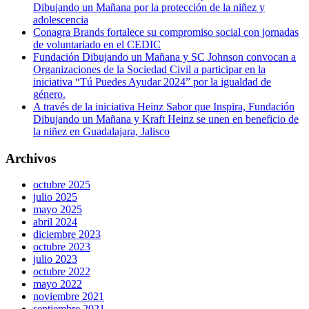
Dibujando un Mañana por la protección de la niñez y
adolescencia
Conagra Brands fortalece su compromiso social con jornadas
de voluntariado en el CEDIC
Fundación Dibujando un Mañana y SC Johnson convocan a
Organizaciones de la Sociedad Civil a participar en la
iniciativa “Tú Puedes Ayudar 2024” por la igualdad de
género.
A través de la iniciativa Heinz Sabor que Inspira, Fundación
Dibujando un Mañana y Kraft Heinz se unen en beneficio de
la niñez en Guadalajara, Jalisco
Archivos
octubre 2025
julio 2025
mayo 2025
abril 2024
diciembre 2023
octubre 2023
julio 2023
octubre 2022
mayo 2022
noviembre 2021
septiembre 2021