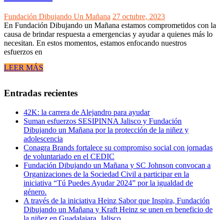
Fundación Dibujando Un Mañana
27 octubre, 2023
En Fundación Dibujando un Mañana estamos comprometidos con la
causa de brindar respuesta a emergencias y ayudar a quienes más lo
necesitan. En estos momentos, estamos enfocando nuestros
esfuerzos en
LEER MÁS
Entradas recientes
42K: la carrera de Alejandro para ayudar
Suman esfuerzos SESIPINNA Jalisco y Fundación
Dibujando un Mañana por la protección de la niñez y
adolescencia
Conagra Brands fortalece su compromiso social con jornadas
de voluntariado en el CEDIC
Fundación Dibujando un Mañana y SC Johnson convocan a
Organizaciones de la Sociedad Civil a participar en la
iniciativa “Tú Puedes Ayudar 2024” por la igualdad de
género.
A través de la iniciativa Heinz Sabor que Inspira, Fundación
Dibujando un Mañana y Kraft Heinz se unen en beneficio de
la niñez en Guadalajara, Jalisco