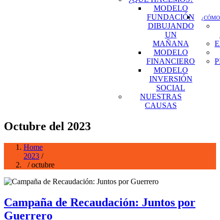
MODELO
FUNDACIÓN
¿CÓMO
DIBUJANDO
UN
MAÑANA
E
MODELO
FINANCIERO
P
MODELO
INVERSIÓN
SOCIAL
NUESTRAS
CAUSAS
Octubre del 2023
Home
2023
/
/ octubre
Campaña de Recaudación: Juntos por
Guerrero