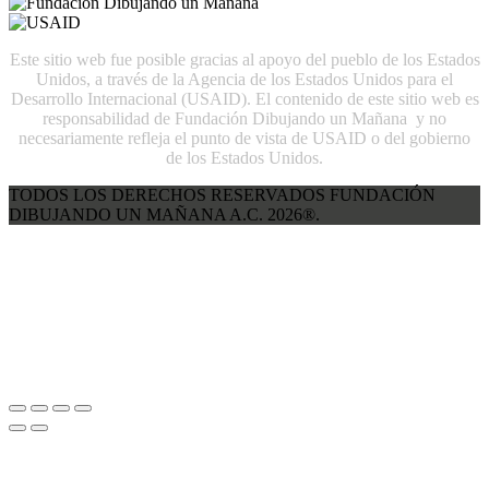
Este sitio web fue posible gracias al apoyo del pueblo de los Estados
Unidos, a través de la Agencia de los Estados Unidos para el
Desarrollo Internacional (USAID). El contenido de este sitio web es
responsabilidad de Fundación Dibujando un Mañana y no
necesariamente refleja el punto de vista de USAID o del gobierno
de los Estados Unidos.
TODOS LOS DERECHOS RESERVADOS FUNDACIÓN
DIBUJANDO UN MAÑANA A.C. 2026®.