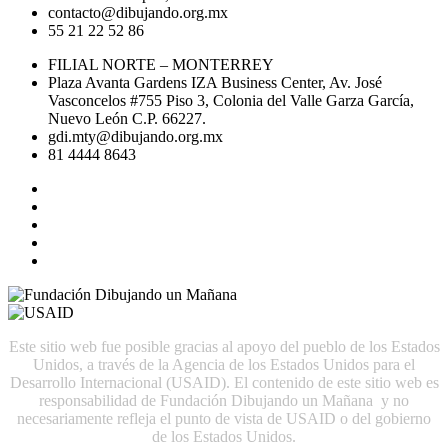
contacto@dibujando.org.mx
55 21 22 52 86
FILIAL NORTE – MONTERREY
Plaza Avanta Gardens IZA Business Center, Av. José
Vasconcelos #755 Piso 3, Colonia del Valle Garza García,
Nuevo León C.P. 66227.
gdi.mty@dibujando.org.mx
81 4444 8643
Este sitio web fue posible gracias al apoyo del pueblo de los Estados
Unidos, a través de la Agencia de los Estados Unidos para el
Desarrollo Internacional (USAID). El contenido de este sitio web es
responsabilidad de Fundación Dibujando un Mañana y no
necesariamente refleja el punto de vista de USAID o del gobierno
de los Estados Unidos.