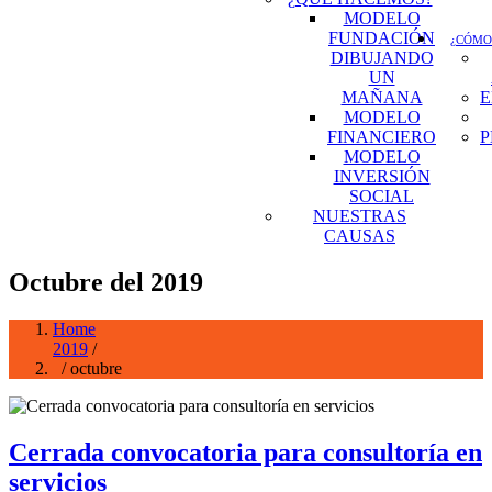
MODELO
FUNDACIÓN
¿CÓMO
DIBUJANDO
UN
MAÑANA
E
MODELO
FINANCIERO
P
MODELO
INVERSIÓN
SOCIAL
NUESTRAS
CAUSAS
Octubre del 2019
Home
2019
/
/ octubre
Cerrada convocatoria para consultoría en
servicios