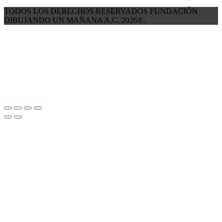
TODOS LOS DERECHOS RESERVADOS FUNDACIÓN
DIBUJANDO UN MAÑANA A.C. 2026®.