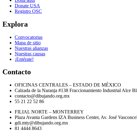
Dona aquí
Donate USA
Registro OSC
Explora
Convocatorias
Mapa de sitio
Nuestras alianzas
Nuestras causas
¡Entérate!
Contacto
OFICINAS CENTRALES – ESTADO DE MÉXICO
Calzada de la Naranja #138 Fraccionamiento Industrial Alce 
contacto@dibujando.org.mx
55 21 22 52 86
FILIAL NORTE – MONTERREY
Plaza Avanta Gardens IZA Business Center, Av. José Vasconcel
gdi.mty@dibujando.org.mx
81 4444 8643