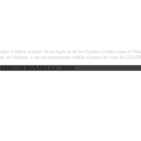
stados Unidos, a través de la Agencia de los Estados Unidos para el Des
do un Mañana y no necesariamente refleja el punto de vista de USAID 
ANDO UN MAÑANA A.C. 2026®.