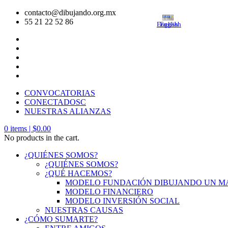
contacto@dibujando.org.mx
55 21 22 52 86
English
English
CONVOCATORIAS
CONECTADOSC
NUESTRAS ALIANZAS
0
items |
$
0.00
No products in the cart.
¿QUIÉNES SOMOS?
¿QUIÉNES SOMOS?
¿QUÉ HACEMOS?
MODELO FUNDACIÓN DIBUJANDO UN 
MODELO FINANCIERO
MODELO INVERSIÓN SOCIAL
NUESTRAS CAUSAS
¿CÓMO SUMARTE?