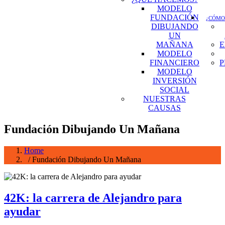
MODELO
FUNDACIÓN
¿CÓMO
DIBUJANDO
UN
MAÑANA
E
MODELO
FINANCIERO
P
MODELO
INVERSIÓN
SOCIAL
NUESTRAS
CAUSAS
Fundación Dibujando Un Mañana
Home
/ Fundación Dibujando Un Mañana
42K: la carrera de Alejandro para
ayudar