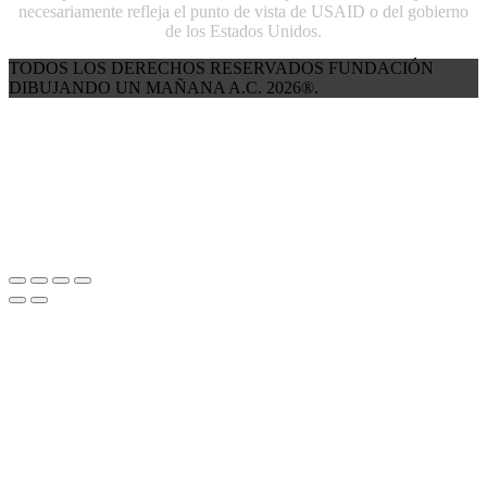
necesariamente refleja el punto de vista de USAID o del gobierno
de los Estados Unidos.
TODOS LOS DERECHOS RESERVADOS FUNDACIÓN
DIBUJANDO UN MAÑANA A.C. 2026®.