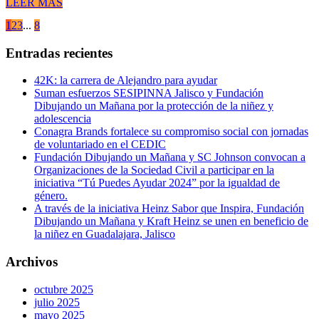
LEER MÁS
1
2
3
...
8
Entradas recientes
42K: la carrera de Alejandro para ayudar
Suman esfuerzos SESIPINNA Jalisco y Fundación
Dibujando un Mañana por la protección de la niñez y
adolescencia
Conagra Brands fortalece su compromiso social con jornadas
de voluntariado en el CEDIC
Fundación Dibujando un Mañana y SC Johnson convocan a
Organizaciones de la Sociedad Civil a participar en la
iniciativa “Tú Puedes Ayudar 2024” por la igualdad de
género.
A través de la iniciativa Heinz Sabor que Inspira, Fundación
Dibujando un Mañana y Kraft Heinz se unen en beneficio de
la niñez en Guadalajara, Jalisco
Archivos
octubre 2025
julio 2025
mayo 2025