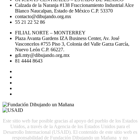
Calzada de la Naranja #138 Fraccionamiento Industrial Alce
Blanco Naucalpan, Estado de México C.P. 53370
contacto@dibujando.org.mx
55 21 22 52 86
FILIAL NORTE – MONTERREY
Plaza Avanta Gardens IZA Business Center, Av. José
Vasconcelos #755 Piso 3, Colonia del Valle Garza García,
Nuevo León C.P. 66227.
gdi.mty@dibujando.org.mx
81 4444 8643
Este sitio web fue posible gracias al apoyo del pueblo de los Estados
Unidos, a través de la Agencia de los Estados Unidos para el
Desarrollo Internacional (USAID). El contenido de este sitio web es
responsabilidad de Fundación Dibujando un Mañana y no