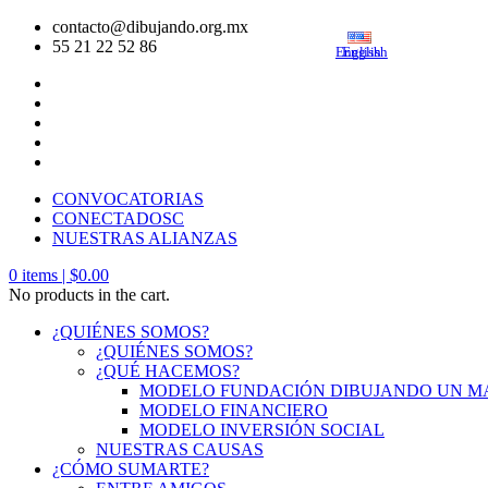
contacto@dibujando.org.mx
55 21 22 52 86
English
English
CONVOCATORIAS
CONECTADOSC
NUESTRAS ALIANZAS
0
items |
$
0.00
No products in the cart.
¿QUIÉNES SOMOS?
¿QUIÉNES SOMOS?
¿QUÉ HACEMOS?
MODELO FUNDACIÓN DIBUJANDO UN 
MODELO FINANCIERO
MODELO INVERSIÓN SOCIAL
NUESTRAS CAUSAS
¿CÓMO SUMARTE?