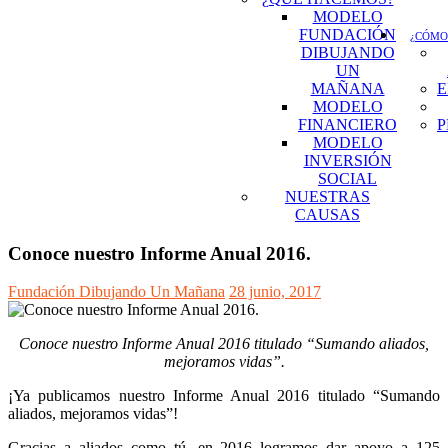
MODELO
FUNDACIÓN
¿CÓMO
DIBUJANDO
UN
MAÑANA
E
MODELO
FINANCIERO
P
MODELO
INVERSIÓN
SOCIAL
NUESTRAS
CAUSAS
Conoce nuestro Informe Anual 2016.
Fundación Dibujando Un Mañana
28 junio, 2017
Conoce nuestro Informe Anual 2016 titulado “Sumando aliados,
mejoramos vidas”.
¡Ya publicamos nuestro Informe Anual 2016 titulado “Sumando
aliados, mejoramos vidas”!
Gracias a aliados como tú, en 2016 logramos dar apoyo a 125