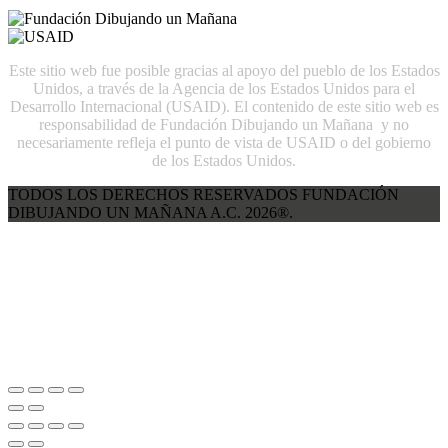
Este sitio web fue posible gracias al apoyo del pueblo de los Estados
Unidos, a través de la Agencia de los Estados Unidos para el
Desarrollo Internacional (USAID). El contenido de este sitio web es
responsabilidad de Fundación Dibujando un Mañana y no
necesariamente refleja el punto de vista de USAID o del gobierno
de los Estados Unidos.
TODOS LOS DERECHOS RESERVADOS FUNDACIÓN
DIBUJANDO UN MAÑANA A.C. 2026®.