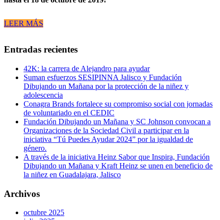
LEER MÁS
Entradas recientes
42K: la carrera de Alejandro para ayudar
Suman esfuerzos SESIPINNA Jalisco y Fundación
Dibujando un Mañana por la protección de la niñez y
adolescencia
Conagra Brands fortalece su compromiso social con jornadas
de voluntariado en el CEDIC
Fundación Dibujando un Mañana y SC Johnson convocan a
Organizaciones de la Sociedad Civil a participar en la
iniciativa “Tú Puedes Ayudar 2024” por la igualdad de
género.
A través de la iniciativa Heinz Sabor que Inspira, Fundación
Dibujando un Mañana y Kraft Heinz se unen en beneficio de
la niñez en Guadalajara, Jalisco
Archivos
octubre 2025