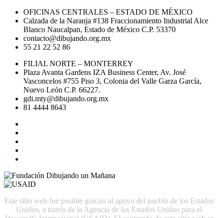
OFICINAS CENTRALES – ESTADO DE MÉXICO
Calzada de la Naranja #138 Fraccionamiento Industrial Alce
Blanco Naucalpan, Estado de México C.P. 53370
contacto@dibujando.org.mx
55 21 22 52 86
FILIAL NORTE – MONTERREY
Plaza Avanta Gardens IZA Business Center, Av. José
Vasconcelos #755 Piso 3, Colonia del Valle Garza García,
Nuevo León C.P. 66227.
gdi.mty@dibujando.org.mx
81 4444 8643
Este sitio web fue posible gracias al apoyo del pueblo de los Estados
Unidos, a través de la Agencia de los Estados Unidos para el