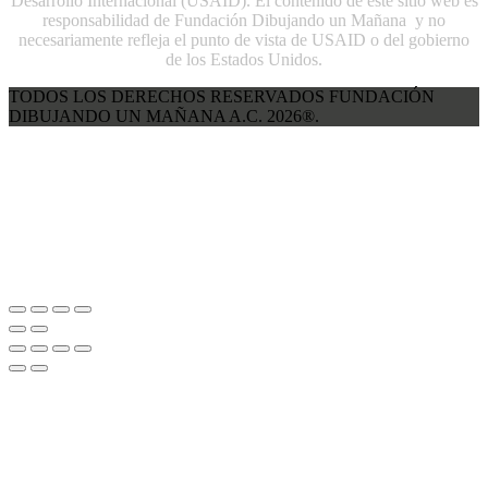
Desarrollo Internacional (USAID). El contenido de este sitio web es
responsabilidad de Fundación Dibujando un Mañana y no
necesariamente refleja el punto de vista de USAID o del gobierno
de los Estados Unidos.
TODOS LOS DERECHOS RESERVADOS FUNDACIÓN
DIBUJANDO UN MAÑANA A.C. 2026®.