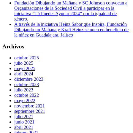
Fundación Dibujando un Mañana y SC Johnson convocan a
Organizaciones de la Sociedad Civil a participar en la
iniciativa “Tú Puedes Ayudar 2024” por la igualdad de
género.
A través de la iniciativa Heinz Sabor que Inspira, Fundación
Dibujando un Mañana y Kraft Heinz se unen en beneficio de
la niñez en Guadalajara, Jalisco
Archivos
octubre 2025
julio 2025
mayo 2025
abril 2024
diciembre 2023
octubre 2023
julio 2023
octubre 2022
mayo 2022
noviembre 2021
septiembre 2021
julio 2021
junio 2021
abril 2021
febrero 2021