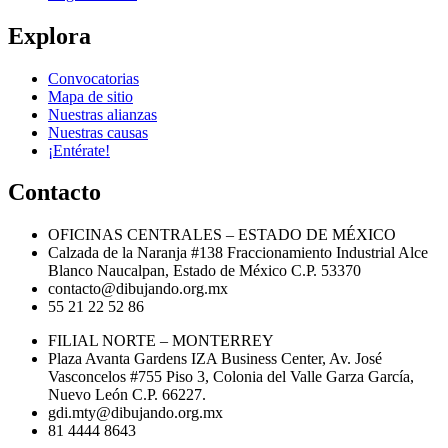
Explora
Convocatorias
Mapa de sitio
Nuestras alianzas
Nuestras causas
¡Entérate!
Contacto
OFICINAS CENTRALES – ESTADO DE MÉXICO
Calzada de la Naranja #138 Fraccionamiento Industrial Alce
Blanco Naucalpan, Estado de México C.P. 53370
contacto@dibujando.org.mx
55 21 22 52 86
FILIAL NORTE – MONTERREY
Plaza Avanta Gardens IZA Business Center, Av. José
Vasconcelos #755 Piso 3, Colonia del Valle Garza García,
Nuevo León C.P. 66227.
gdi.mty@dibujando.org.mx
81 4444 8643