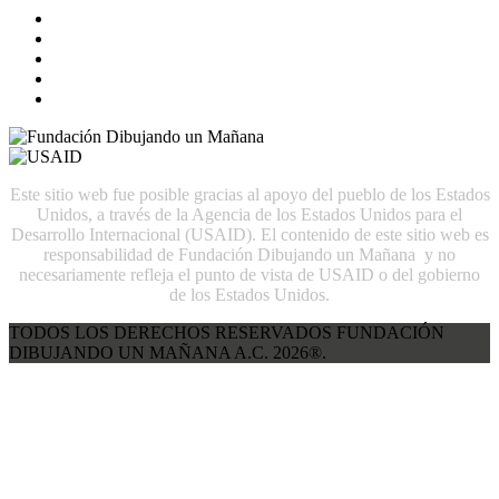
Este sitio web fue posible gracias al apoyo del pueblo de los Estados
Unidos, a través de la Agencia de los Estados Unidos para el
Desarrollo Internacional (USAID). El contenido de este sitio web es
responsabilidad de Fundación Dibujando un Mañana y no
necesariamente refleja el punto de vista de USAID o del gobierno
de los Estados Unidos.
TODOS LOS DERECHOS RESERVADOS FUNDACIÓN
DIBUJANDO UN MAÑANA A.C. 2026®.