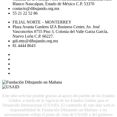
Blanco Naucalpan, Estado de México C.P. 53370
contacto@dibujando.org.mx
55 21 22 52 86
FILIAL NORTE – MONTERREY
Plaza Avanta Gardens IZA Business Center, Av. José
Vasconcelos #755 Piso 3, Colonia del Valle Garza García,
Nuevo León C.P. 66227.
gdi.mty@dibujando.org.mx
81 4444 8643
Este sitio web fue posible gracias al apoyo del pueblo de los Estados
Unidos, a través de la Agencia de los Estados Unidos para el
Desarrollo Internacional (USAID). El contenido de este sitio web es
responsabilidad de Fundación Dibujando un Mañana y no
necesariamente refleja el punto de vista de USAID o del gobierno