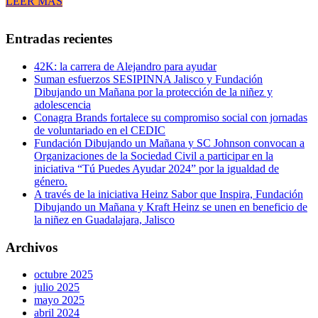
LEER MÁS
Entradas recientes
42K: la carrera de Alejandro para ayudar
Suman esfuerzos SESIPINNA Jalisco y Fundación
Dibujando un Mañana por la protección de la niñez y
adolescencia
Conagra Brands fortalece su compromiso social con jornadas
de voluntariado en el CEDIC
Fundación Dibujando un Mañana y SC Johnson convocan a
Organizaciones de la Sociedad Civil a participar en la
iniciativa “Tú Puedes Ayudar 2024” por la igualdad de
género.
A través de la iniciativa Heinz Sabor que Inspira, Fundación
Dibujando un Mañana y Kraft Heinz se unen en beneficio de
la niñez en Guadalajara, Jalisco
Archivos
octubre 2025
julio 2025
mayo 2025
abril 2024