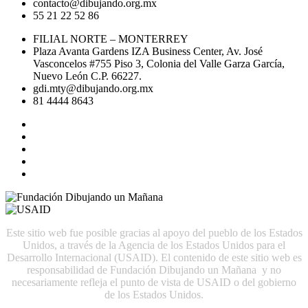
contacto@dibujando.org.mx
55 21 22 52 86
FILIAL NORTE – MONTERREY
Plaza Avanta Gardens IZA Business Center, Av. José
Vasconcelos #755 Piso 3, Colonia del Valle Garza García,
Nuevo León C.P. 66227.
gdi.mty@dibujando.org.mx
81 4444 8643
Este sitio web fue posible gracias al apoyo del pueblo de los Estados
Unidos, a través de la Agencia de los Estados Unidos para el
Desarrollo Internacional (USAID). El contenido de este sitio web es
responsabilidad de Fundación Dibujando un Mañana y no
necesariamente refleja el punto de vista de USAID o del gobierno
de los Estados Unidos.