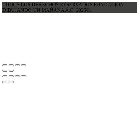
TODOS LOS DERECHOS RESERVADOS FUNDACIÓN
DIBUJANDO UN MAÑANA A.C. 2026®.