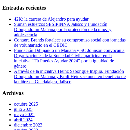
Entradas recientes
42K: la carrera de Alejandro para ayudar
Suman esfuerzos SESIPINNA Jalisco y Fundación
Dibujando un Mañana por la protección de la niñez y
adolescencia
Conagra Brands fortalece su compromiso social con jornadas
de voluntariado en el CEDIC
Fundación Dibujando un Mañana y SC Johnson convocan a
Organizaciones de la Sociedad Civil a participar en la
iniciativa “Tú Puedes Ayudar 2024” por la igualdad de
género.
A través de la iniciativa Heinz Sabor que Inspira, Fundación
Dibujando un Mañana y Kraft Heinz se unen en beneficio de
la niñez en Guadalajara, Jalisco
Archivos
octubre 2025
julio 2025
mayo 2025
abril 2024
diciembre 2023