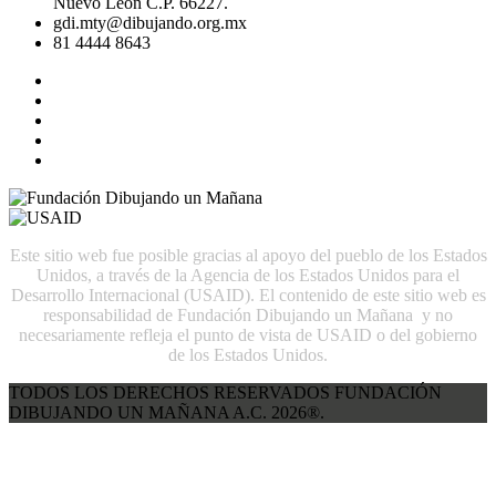
Nuevo León C.P. 66227.
gdi.mty@dibujando.org.mx
81 4444 8643
Este sitio web fue posible gracias al apoyo del pueblo de los Estados
Unidos, a través de la Agencia de los Estados Unidos para el
Desarrollo Internacional (USAID). El contenido de este sitio web es
responsabilidad de Fundación Dibujando un Mañana y no
necesariamente refleja el punto de vista de USAID o del gobierno
de los Estados Unidos.
TODOS LOS DERECHOS RESERVADOS FUNDACIÓN
DIBUJANDO UN MAÑANA A.C. 2026®.