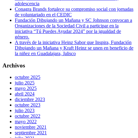
adolescencia
Conagra Brands fortalece su compromiso social con jornadas
de voluntariado en el CEDIC
Fundación Dibujando un Mañana y SC Johnson convocan a
Organizaciones de la Sociedad Civil a participar en la
iniciativa “Tú Puedes Ayudar 2024” por la igualdad de
género.
A través de la iniciativa Heinz Sabor que Inspira, Fundación
Dibujando un Mañana y Kraft Heinz se unen en beneficio de
la niñez en Guadalajara, Jalisco
Archivos
octubre 2025
julio 2025
mayo 2025
abril 2024
diciembre 2023
octubre 2023
julio 2023
octubre 2022
mayo 2022
noviembre 2021
septiembre 2021