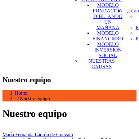
MODELO
FUNDACIÓN
¿CÓMO
DIBUJANDO
UN
MAÑANA
E
MODELO
FINANCIERO
P
MODELO
INVERSIÓN
SOCIAL
NUESTRAS
CAUSAS
Nuestro equipo
Home
/ Nuestro equipo
Nuestro equipo
María Fernanda Ladrón de Guevara