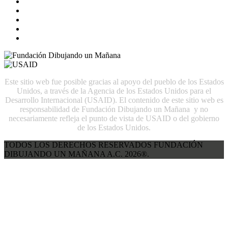
Este sitio web fue posible gracias al apoyo del pueblo de los Estados
Unidos, a través de la Agencia de los Estados Unidos para el
Desarrollo Internacional (USAID). El contenido de este sitio web es
responsabilidad de Fundación Dibujando un Mañana y no
necesariamente refleja el punto de vista de USAID o del gobierno
de los Estados Unidos.
TODOS LOS DERECHOS RESERVADOS FUNDACIÓN
DIBUJANDO UN MAÑANA A.C. 2026®.