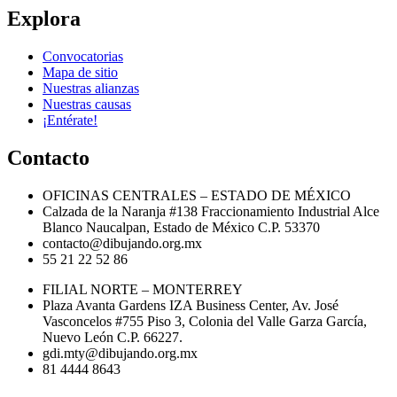
Explora
Convocatorias
Mapa de sitio
Nuestras alianzas
Nuestras causas
¡Entérate!
Contacto
OFICINAS CENTRALES – ESTADO DE MÉXICO
Calzada de la Naranja #138 Fraccionamiento Industrial Alce
Blanco Naucalpan, Estado de México C.P. 53370
contacto@dibujando.org.mx
55 21 22 52 86
FILIAL NORTE – MONTERREY
Plaza Avanta Gardens IZA Business Center, Av. José
Vasconcelos #755 Piso 3, Colonia del Valle Garza García,
Nuevo León C.P. 66227.
gdi.mty@dibujando.org.mx
81 4444 8643