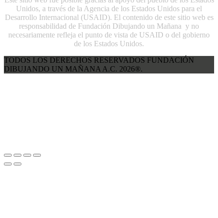
Unidos, a través de la Agencia de los Estados Unidos para el
Desarrollo Internacional (USAID). El contenido de este sitio web es
responsabilidad de Fundación Dibujando un Mañana y no
necesariamente refleja el punto de vista de USAID o del gobierno
de los Estados Unidos.
TODOS LOS DERECHOS RESERVADOS FUNDACIÓN
DIBUJANDO UN MAÑANA A.C. 2026®.