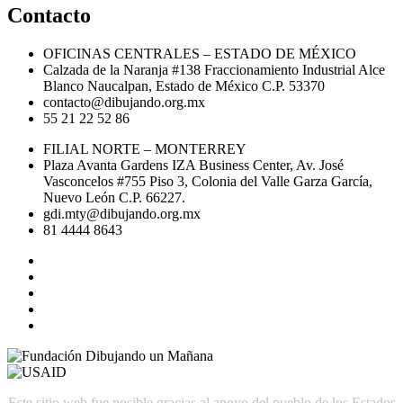
Contacto
OFICINAS CENTRALES – ESTADO DE MÉXICO
Calzada de la Naranja #138 Fraccionamiento Industrial Alce
Blanco Naucalpan, Estado de México C.P. 53370
contacto@dibujando.org.mx
55 21 22 52 86
FILIAL NORTE – MONTERREY
Plaza Avanta Gardens IZA Business Center, Av. José
Vasconcelos #755 Piso 3, Colonia del Valle Garza García,
Nuevo León C.P. 66227.
gdi.mty@dibujando.org.mx
81 4444 8643
Este sitio web fue posible gracias al apoyo del pueblo de los Estados