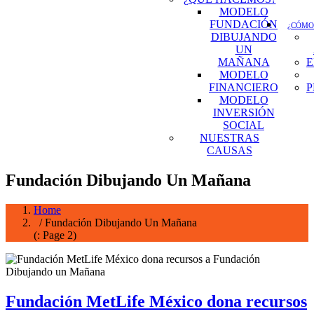
MODELO
FUNDACIÓN
¿CÓMO
DIBUJANDO
UN
MAÑANA
E
MODELO
FINANCIERO
P
MODELO
INVERSIÓN
SOCIAL
NUESTRAS
CAUSAS
Fundación Dibujando Un Mañana
Home
/ Fundación Dibujando Un Mañana
(: Page 2)
Fundación MetLife México dona recursos