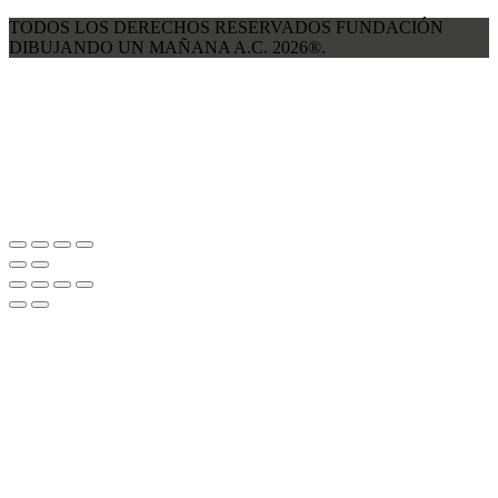
TODOS LOS DERECHOS RESERVADOS FUNDACIÓN
DIBUJANDO UN MAÑANA A.C. 2026®.