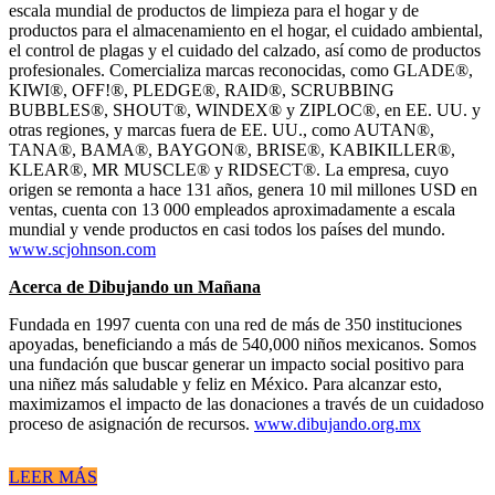
escala mundial de productos de limpieza para el hogar y de
productos para el almacenamiento en el hogar, el cuidado ambiental,
el control de plagas y el cuidado del calzado, así como de productos
profesionales. Comercializa marcas reconocidas, como GLADE®,
KIWI®, OFF!®, PLEDGE®, RAID®, SCRUBBING
BUBBLES®, SHOUT®, WINDEX® y ZIPLOC®, en EE. UU. y
otras regiones, y marcas fuera de EE. UU., como AUTAN®,
TANA®, BAMA®, BAYGON®, BRISE®, KABIKILLER®,
KLEAR®, MR MUSCLE® y RIDSECT®. La empresa, cuyo
origen se remonta a hace 131 años, genera 10 mil millones USD en
ventas, cuenta con 13 000 empleados aproximadamente a escala
mundial y vende productos en casi todos los países del mundo.
www.scjohnson.com
Acerca de Dibujando un Mañana
Fundada en 1997 cuenta con una red de más de 350 instituciones
apoyadas, beneficiando a más de 540,000 niños mexicanos. Somos
una fundación que buscar generar un impacto social positivo para
una niñez más saludable y feliz en México. Para alcanzar esto,
maximizamos el impacto de las donaciones a través de un cuidadoso
proceso de asignación de recursos.
www.dibujando.org.mx
LEER MÁS