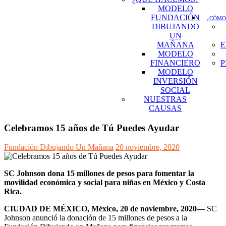
MODELO
FUNDACIÓN
¿CÓMO
DIBUJANDO
UN
MAÑANA
E
MODELO
FINANCIERO
P
MODELO
INVERSIÓN
SOCIAL
NUESTRAS
CAUSAS
Celebramos 15 años de Tú Puedes Ayudar
Fundación Dibujando Un Mañana
20 noviembre, 2020
SC Johnson dona 15 millones de pesos para fomentar la
movilidad económica y social para niñas en México y Costa
Rica.
CIUDAD DE MÉXICO
, México, 20 de noviembre, 2020—
SC
Johnson anunció la donación de 15 millones de pesos a la