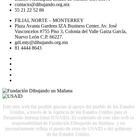
contacto@dibujando.org.mx
55 21 22 52 86
FILIAL NORTE – MONTERREY
Plaza Avanta Gardens IZA Business Center, Av. José
Vasconcelos #755 Piso 3, Colonia del Valle Garza García,
Nuevo León C.P. 66227.
gdi.mty@dibujando.org.mx
81 4444 8643
Este sitio web fue posible gracias al apoyo del pueblo de los Estados
Unidos, a través de la Agencia de los Estados Unidos para el
Desarrollo Internacional (USAID). El contenido de este sitio web es
responsabilidad de Fundación Dibujando un Mañana y no
necesariamente refleja el punto de vista de USAID o del gobierno
de los Estados Unidos.