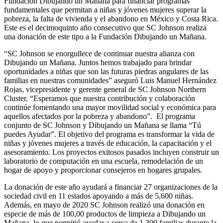
Fundación Dibujando un Mañana para financiar programas
fundamentales que permitan a niñas y jóvenes mujeres superar la
pobreza, la falta de vivienda y el abandono en México y Costa Rica.
Este es el decimoquinto año consecutivo que SC Johnson realiza
una donación de este tipo a la Fundación Dibujando un Mañana.
“SC Johnson se enorgullece de continuar nuestra alianza con
Dibujando un Mañana. Juntos hemos trabajado para brindar
oportunidades a niñas que son las futuras piedras angulares de las
familias en nuestras comunidades” aseguró Luis Manuel Hernández
Rojas, vicepresidente y gerente general de SC Johnson Northern
Cluster. “Esperamos que nuestra contribución y colaboración
continúe fomentando una mayor movilidad social y económica para
aquellos afectados por la pobreza y abandono”. El programa
conjunto de SC Johnson y Dibujando un Mañana se llama “Tú
puedes Ayudar”. El objetivo del programa es transformar la vida de
niñas y jóvenes mujeres a través de educación, la capacitación y el
asesoramiento. Los proyectos exitosos pasados incluyen construir un
laboratorio de computación en una escuela, remodelación de un
hogar de apoyo y proporcionar consejeros en hogares grupales.
La donación de este año ayudará a financiar 27 organizaciones de la
sociedad civil en 11 estados apoyando a más de 5,600 niñas.
Además, en mayo de 2020 SC Johnson realizó una donación en
especie de más de 100,00 productos de limpieza a Dibujando un
Mañana, lo que permitió ayudar a cerca de 1,300 familias durante la