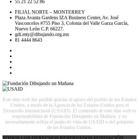
55 21 22 52 86
FILIAL NORTE – MONTERREY
Plaza Avanta Gardens IZA Business Center, Av. José
Vasconcelos #755 Piso 3, Colonia del Valle Garza García,
Nuevo León C.P. 66227.
gdi.mty@dibujando.org.mx
81 4444 8643
Este sitio web fue posible gracias al apoyo del pueblo de los Estados
Unidos, a través de la Agencia de los Estados Unidos para el
Desarrollo Internacional (USAID). El contenido de este sitio web es
responsabilidad de Fundación Dibujando un Mañana y no
necesariamente refleja el punto de vista de USAID o del gobierno
de los Estados Unidos.
TODOS LOS DERECHOS RESERVADOS FUNDACIÓN