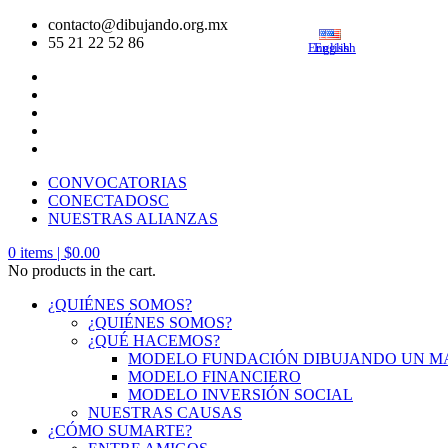
contacto@dibujando.org.mx
55 21 22 52 86
English
English
CONVOCATORIAS
CONECTADOSC
NUESTRAS ALIANZAS
0
items |
$
0.00
No products in the cart.
¿QUIÉNES SOMOS?
¿QUIÉNES SOMOS?
¿QUÉ HACEMOS?
MODELO FUNDACIÓN DIBUJANDO UN 
MODELO FINANCIERO
MODELO INVERSIÓN SOCIAL
NUESTRAS CAUSAS
¿CÓMO SUMARTE?